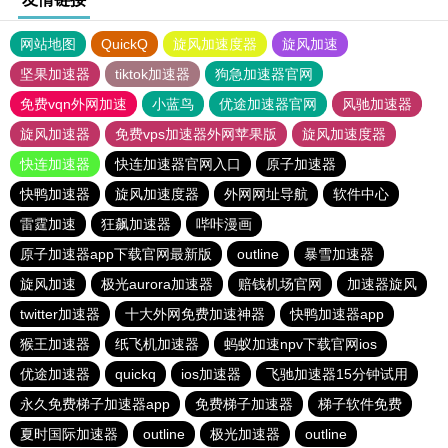
网站地图
QuickQ
旋风加速度器
旋风加速
坚果加速器
tiktok加速器
狗急加速器官网
免费vqn外网加速
小蓝鸟
优途加速器官网
风驰加速器
旋风加速器
免费vps加速器外网苹果版
旋风加速度器
快连加速器
快连加速器官网入口
原子加速器
快鸭加速器
旋风加速度器
外网网址导航
软件中心
雷霆加速
狂飙加速器
哔咔漫画
原子加速器app下载官网最新版
outline
暴雪加速器
旋风加速
极光aurora加速器
赔钱机场官网
加速器旋风
twitter加速器
十大外网免费加速神器
快鸭加速器app
猴王加速器
纸飞机加速器
蚂蚁加速npv下载官网ios
优途加速器
quickq
ios加速器
飞驰加速器15分钟试用
永久免费梯子加速器app
免费梯子加速器
梯子软件免费
夏时国际加速器
outline
极光加速器
outline