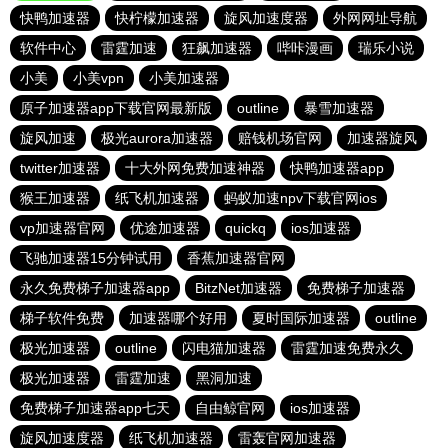
快鸭加速器
快柠檬加速器
旋风加速度器
外网网址导航
软件中心
雷霆加速
狂飙加速器
哔咔漫画
瑞乐小说
小美
小美vpn
小美加速器
原子加速器app下载官网最新版
outline
暴雪加速器
旋风加速
极光aurora加速器
赔钱机场官网
加速器旋风
twitter加速器
十大外网免费加速神器
快鸭加速器app
猴王加速器
纸飞机加速器
蚂蚁加速npv下载官网ios
vp加速器官网
优途加速器
quickq
ios加速器
飞驰加速器15分钟试用
香蕉加速器官网
永久免费梯子加速器app
BitzNet加速器
免费梯子加速器
梯子软件免费
加速器哪个好用
夏时国际加速器
outline
极光加速器
outline
闪电猫加速器
雷霆加速免费永久
极光加速器
雷霆加速
黑洞加速
免费梯子加速器app七天
自由鲸官网
ios加速器
旋风加速度器
纸飞机加速器
雷轰官网加速器