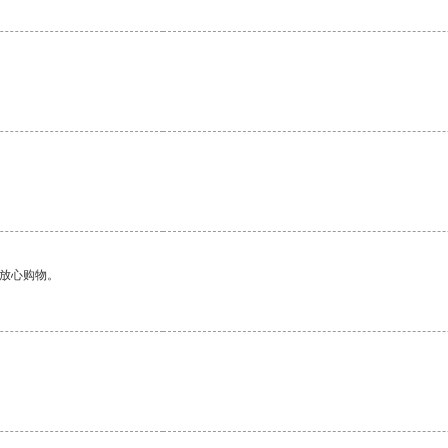
够放心购物。
。