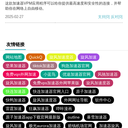
这款加速器VPM应用程序可以给你提供最高速度和安全性的连接，并帮
助你在网络上自由移动。
2025-02-27
支持
[0]
反对
[0]
友情链接
网站地图
QuickQ
旋风加速度器
旋风加速
坚果加速器
tiktok加速器
狗急加速器官网
免费vqn外网加速
小蓝鸟
优途加速器官网
风驰加速器
旋风加速器
免费vps加速器外网苹果版
旋风加速度器
快连加速器
快连加速器官网入口
原子加速器
快鸭加速器
旋风加速度器
外网网址导航
软件中心
雷霆加速
狂飙加速器
哔咔漫画
原子加速器app下载官网最新版
outline
暴雪加速器
旋风加速
极光aurora加速器
赔钱机场官网
加速器旋风