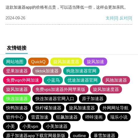
这款加速器app的价格有点贵，可以适当降低一些，这样会更加亲民。
2024-09-26
支持
[0]
反对
[0]
友情链接
网站地图
QuickQ
旋风加速度器
旋风加速
坚果加速器
tiktok加速器
狗急加速器官网
免费vqn外网加速
小蓝鸟
优途加速器官网
风驰加速器
旋风加速器
免费vps加速器外网苹果版
旋风加速度器
快连加速器
快连加速器官网入口
原子加速器
快鸭加速器
快柠檬加速器
旋风加速度器
外网网址导航
软件中心
雷霆加速
狂飙加速器
哔咔漫画
瑞乐小说
小美
小美vpn
小美加速器
原子加速器app下载官网最新版
outline
暴雪加速器