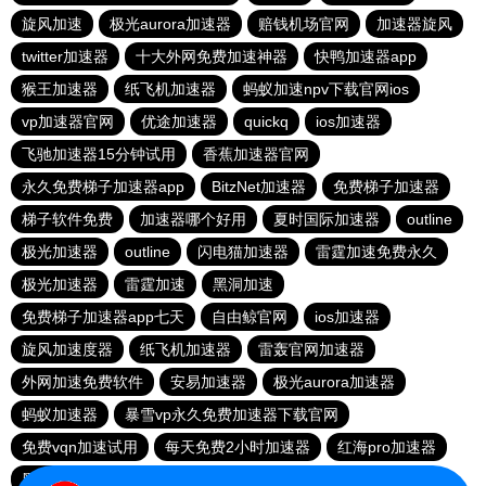
旋风加速
极光aurora加速器
赔钱机场官网
加速器旋风
twitter加速器
十大外网免费加速神器
快鸭加速器app
猴王加速器
纸飞机加速器
蚂蚁加速npv下载官网ios
vp加速器官网
优途加速器
quickq
ios加速器
飞驰加速器15分钟试用
香蕉加速器官网
永久免费梯子加速器app
BitzNet加速器
免费梯子加速器
梯子软件免费
加速器哪个好用
夏时国际加速器
outline
极光加速器
outline
闪电猫加速器
雷霆加速免费永久
极光加速器
雷霆加速
黑洞加速
免费梯子加速器app七天
自由鲸官网
ios加速器
旋风加速度器
纸飞机加速器
雷轰官网加速器
外网加速免费软件
安易加速器
极光aurora加速器
蚂蚁加速器
暴雪vp永久免费加速器下载官网
免费vqn加速试用
每天免费2小时加速器
红海pro加速器
黑洞官网