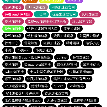
网站地图
QuickQ
旋风加速度器
旋风加速
坚果加速器
tiktok加速器
狗急加速器官网
免费vqn外网加速
小蓝鸟
优途加速器官网
风驰加速器
旋风加速器
免费vps加速器外网苹果版
旋风加速度器
快连加速器
快连加速器官网入口
原子加速器
快鸭加速器
快柠檬加速器
旋风加速度器
外网网址导航
软件中心
雷霆加速
狂飙加速器
哔咔漫画
瑞乐小说
小美
小美vpn
小美加速器
原子加速器app下载官网最新版
outline
暴雪加速器
旋风加速
极光aurora加速器
赔钱机场官网
加速器旋风
twitter加速器
十大外网免费加速神器
快鸭加速器app
猴王加速器
纸飞机加速器
蚂蚁加速npv下载官网ios
vp加速器官网
优途加速器
quickq
ios加速器
飞驰加速器15分钟试用
香蕉加速器官网
永久免费梯子加速器app
BitzNet加速器
免费梯子加速器