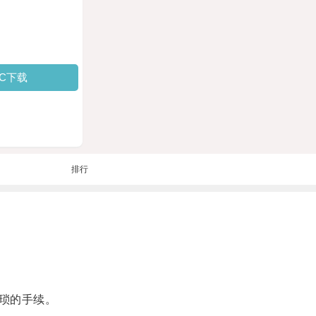
PC下载
排行
琐的手续。