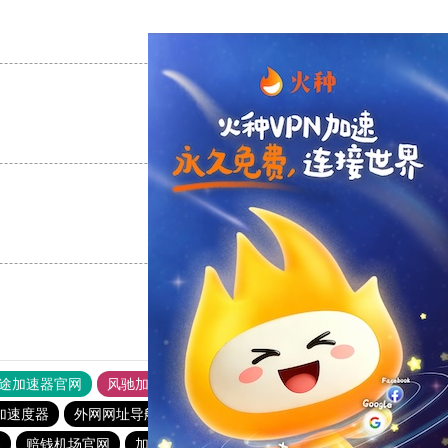
支持
[0]
反对
[0]
支持
[0]
反对
[0]
支持
[0]
反对
[0]
途加速器官网
风驰加速器
旋风加速器
加速度器
外网网址导航
软件中心
雷霆加速
狂飙加速器
器
赔钱机场官网
加速器旋风
twitter加速器