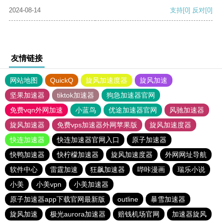
2024-08-14
支持
[0]
反对
[0]
友情链接
网站地图
QuickQ
旋风加速度器
旋风加速
坚果加速器
tiktok加速器
狗急加速器官网
免费vqn外网加速
小蓝鸟
优途加速器官网
风驰加速器
旋风加速器
免费vps加速器外网苹果版
旋风加速度器
快连加速器
快连加速器官网入口
原子加速器
快鸭加速器
快柠檬加速器
旋风加速度器
外网网址导航
软件中心
雷霆加速
狂飙加速器
哔咔漫画
瑞乐小说
小美
小美vpn
小美加速器
原子加速器app下载官网最新版
outline
暴雪加速器
旋风加速
极光aurora加速器
赔钱机场官网
加速器旋风