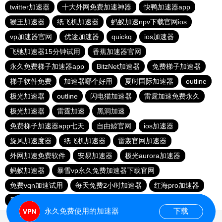
twitter加速器
十大外网免费加速神器
快鸭加速器app
猴王加速器
纸飞机加速器
蚂蚁加速npv下载官网ios
vp加速器官网
优途加速器
quickq
ios加速器
飞驰加速器15分钟试用
香蕉加速器官网
永久免费梯子加速器app
BitzNet加速器
免费梯子加速器
梯子软件免费
加速器哪个好用
夏时国际加速器
outline
极光加速器
outline
闪电猫加速器
雷霆加速免费永久
极光加速器
雷霆加速
黑洞加速
免费梯子加速器app七天
自由鲸官网
ios加速器
旋风加速度器
纸飞机加速器
雷轰官网加速器
外网加速免费软件
安易加速器
极光aurora加速器
蚂蚁加速器
暴雪vp永久免费加速器下载官网
免费vqn加速试用
每天免费2小时加速器
红海pro加速器
黑洞官网
永久免费使用的加速器
下载