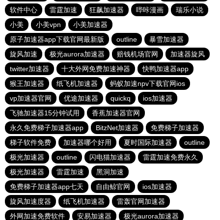
软件中心
雷霆加速
狂飙加速器
哔咔漫画
瑞乐小说
小美
小美vpn
小美加速器
原子加速器app下载官网最新版
outline
暴雪加速器
旋风加速
极光aurora加速器
赔钱机场官网
加速器旋风
twitter加速器
十大外网免费加速神器
快鸭加速器app
猴王加速器
纸飞机加速器
蚂蚁加速npv下载官网ios
vp加速器官网
优途加速器
quickq
ios加速器
飞驰加速器15分钟试用
香蕉加速器官网
永久免费梯子加速器app
BitzNet加速器
免费梯子加速器
梯子软件免费
加速器哪个好用
夏时国际加速器
outline
极光加速器
outline
闪电猫加速器
雷霆加速免费永久
极光加速器
雷霆加速
黑洞加速
免费梯子加速器app七天
自由鲸官网
ios加速器
旋风加速度器
纸飞机加速器
雷轰官网加速器
外网加速免费软件
安易加速器
极光aurora加速器