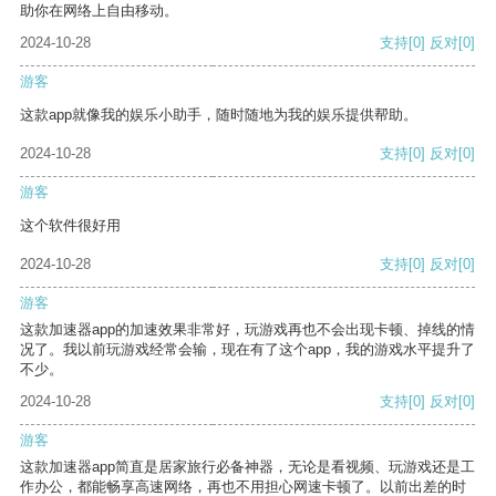
助你在网络上自由移动。
2024-10-28
支持
[0]
反对
[0]
游客
这款app就像我的娱乐小助手，随时随地为我的娱乐提供帮助。
2024-10-28
支持
[0]
反对
[0]
游客
这个软件很好用
2024-10-28
支持
[0]
反对
[0]
游客
这款加速器app的加速效果非常好，玩游戏再也不会出现卡顿、掉线的情
况了。我以前玩游戏经常会输，现在有了这个app，我的游戏水平提升了
不少。
2024-10-28
支持
[0]
反对
[0]
游客
这款加速器app简直是居家旅行必备神器，无论是看视频、玩游戏还是工
作办公，都能畅享高速网络，再也不用担心网速卡顿了。以前出差的时