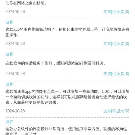
助你在网络上自由移动。
2024-10-28
支持
[0]
反对
[0]
游客
这款app的用户界面简洁明了，使用起来非常容易上手，让我能够快速熟
悉操作。
2024-10-28
支持
[0]
反对
[0]
游客
这款软件的售后服务非常好，遇到问题都能得到及时解决。
2024-10-28
支持
[0]
反对
[0]
游客
这款加速器app的功能有点单一，可以增加一些新功能。比如，可以增加
一个自动切换线路的功能，这样就可以根据网络情况自动选择最优的线
路，从而获得更好的加速效果。
2024-10-28
支持
[0]
反对
[0]
游客
这款办公软件的界面设计非常简洁，使用起来非常方便。功能的布局也
很合理，一目了然。