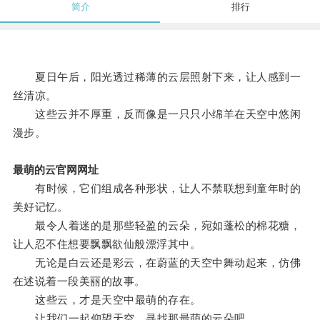
简介
排行
夏日午后，阳光透过稀薄的云层照射下来，让人感到一
丝清凉。
这些云并不厚重，反而像是一只只小绵羊在天空中悠闲
漫步。
最萌的云官网网址
有时候，它们组成各种形状，让人不禁联想到童年时的
美好记忆。
最令人着迷的是那些轻盈的云朵，宛如蓬松的棉花糖，
让人忍不住想要飘飘欲仙般漂浮其中。
无论是白云还是彩云，在蔚蓝的天空中舞动起来，仿佛
在述说着一段美丽的故事。
这些云，才是天空中最萌的存在。
让我们一起仰望天空，寻找那最萌的云朵吧。