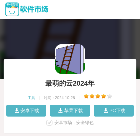
最萌的云2024年
工具
|
时间：2024-10-28
|
安卓下载
苹果下载
PC下载
安卓市场，安全绿色