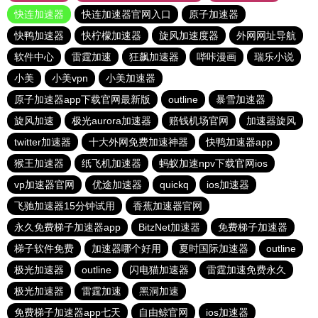
快连加速器
快连加速器官网入口
原子加速器
快鸭加速器
快柠檬加速器
旋风加速度器
外网网址导航
软件中心
雷霆加速
狂飙加速器
哔咔漫画
瑞乐小说
小美
小美vpn
小美加速器
原子加速器app下载官网最新版
outline
暴雪加速器
旋风加速
极光aurora加速器
赔钱机场官网
加速器旋风
twitter加速器
十大外网免费加速神器
快鸭加速器app
猴王加速器
纸飞机加速器
蚂蚁加速npv下载官网ios
vp加速器官网
优途加速器
quickq
ios加速器
飞驰加速器15分钟试用
香蕉加速器官网
永久免费梯子加速器app
BitzNet加速器
免费梯子加速器
梯子软件免费
加速器哪个好用
夏时国际加速器
outline
极光加速器
outline
闪电猫加速器
雷霆加速免费永久
极光加速器
雷霆加速
黑洞加速
免费梯子加速器app七天
自由鲸官网
ios加速器