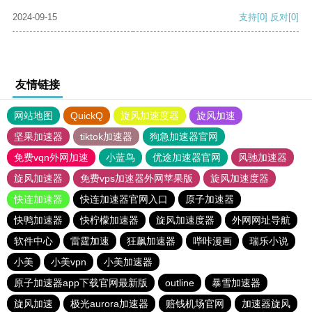
2024-09-15
支持
[0]
反对
[0]
友情链接
网站地图
QuickQ
旋风加速度器
旋风加速
坚果加速器
tiktok加速器
狗急加速器官网
免费vqn外网加速
小蓝鸟
优途加速器官网
风驰加速器
旋风加速器
免费vps加速器外网苹果版
旋风加速度器
快连加速器
快连加速器官网入口
原子加速器
快鸭加速器
快柠檬加速器
旋风加速度器
外网网址导航
软件中心
雷霆加速
狂飙加速器
哔咔漫画
瑞乐小说
小美
小美vpn
小美加速器
原子加速器app下载官网最新版
outline
暴雪加速器
旋风加速
极光aurora加速器
赔钱机场官网
加速器旋风