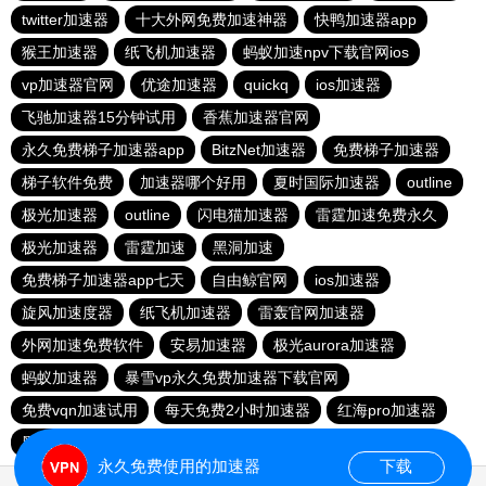
twitter加速器
十大外网免费加速神器
快鸭加速器app
猴王加速器
纸飞机加速器
蚂蚁加速npv下载官网ios
vp加速器官网
优途加速器
quickq
ios加速器
飞驰加速器15分钟试用
香蕉加速器官网
永久免费梯子加速器app
BitzNet加速器
免费梯子加速器
梯子软件免费
加速器哪个好用
夏时国际加速器
outline
极光加速器
outline
闪电猫加速器
雷霆加速免费永久
极光加速器
雷霆加速
黑洞加速
免费梯子加速器app七天
自由鲸官网
ios加速器
旋风加速度器
纸飞机加速器
雷轰官网加速器
外网加速免费软件
安易加速器
极光aurora加速器
蚂蚁加速器
暴雪vp永久免费加速器下载官网
免费vqn加速试用
每天免费2小时加速器
红海pro加速器
黑洞官网
永久免费使用的加速器
下载