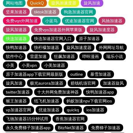
网站地图
QuickQ
旋风加速度器
旋风加速
坚果加速器
tiktok加速器
狗急加速器官网
免费vqn外网加速
小蓝鸟
优途加速器官网
风驰加速器
旋风加速器
免费vps加速器外网苹果版
旋风加速度器
快连加速器
快连加速器官网入口
原子加速器
快鸭加速器
快柠檬加速器
旋风加速度器
外网网址导航
软件中心
雷霆加速
狂飙加速器
哔咔漫画
瑞乐小说
小美
小美vpn
小美加速器
原子加速器app下载官网最新版
outline
暴雪加速器
旋风加速
极光aurora加速器
赔钱机场官网
加速器旋风
twitter加速器
十大外网免费加速神器
快鸭加速器app
猴王加速器
纸飞机加速器
蚂蚁加速npv下载官网ios
vp加速器官网
优途加速器
quickq
ios加速器
飞驰加速器15分钟试用
香蕉加速器官网
永久免费梯子加速器app
BitzNet加速器
免费梯子加速器