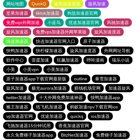
网站地图
QuickQ
旋风加速度器
旋风加速
坚果加速器
tiktok加速器
狗急加速器官网
免费vqn外网加速
小蓝鸟
优途加速器官网
风驰加速器
旋风加速器
免费vps加速器外网苹果版
旋风加速度器
快连加速器
快连加速器官网入口
原子加速器
快鸭加速器
快柠檬加速器
旋风加速度器
外网网址导航
软件中心
雷霆加速
狂飙加速器
哔咔漫画
瑞乐小说
小美
小美vpn
小美加速器
原子加速器app下载官网最新版
outline
暴雪加速器
旋风加速
极光aurora加速器
赔钱机场官网
加速器旋风
twitter加速器
十大外网免费加速神器
快鸭加速器app
猴王加速器
纸飞机加速器
蚂蚁加速npv下载官网ios
vp加速器官网
优途加速器
quickq
ios加速器
飞驰加速器15分钟试用
香蕉加速器官网
永久免费梯子加速器app
BitzNet加速器
免费梯子加速器