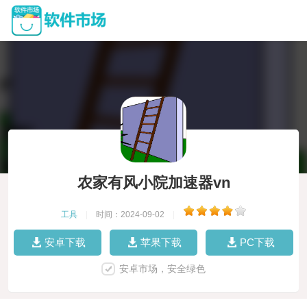
农家有风小院加速器vn
工具
|
时间：2024-09-02
|
安卓下载
苹果下载
PC下载
安卓市场，安全绿色