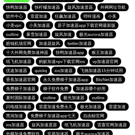
快鸭加速器
快柠檬加速器
旋风加速度器
外网网址导航
软件中心
雷霆加速
狂飙加速器
哔咔漫画
小美
小美vpn
小美加速器
原子加速器app下载官网最新版
outline
暴雪加速器
旋风加速
极光aurora加速器
赔钱机场官网
加速器旋风
twitter加速器
十大外网免费加速神器
快鸭加速器app
猴王加速器
纸飞机加速器
蚂蚁加速npv下载官网ios
vp加速器官网
优途加速器
quickq
ios加速器
飞驰加速器15分钟试用
香蕉加速器官网
永久免费梯子加速器app
BitzNet加速器
免费梯子加速器
梯子软件免费
加速器哪个好用
夏时国际加速器
outline
极光加速器
outline
闪电猫加速器
雷霆加速免费永久
极光加速器
雷霆加速
黑洞加速
免费梯子加速器app七天
自由鲸官网
ios加速器
旋风加速度器
纸飞机加速器
雷轰官网加速器
外网加速免费软件
安易加速器
极光aurora加速器