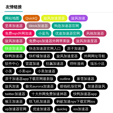
友情链接
网站地图
QuickQ
旋风加速度器
旋风加速
坚果加速器
tiktok加速器
狗急加速器官网
免费vqn外网加速
小蓝鸟
优途加速器官网
风驰加速器
旋风加速器
免费vps加速器外网苹果版
旋风加速度器
快连加速器
快连加速器官网入口
原子加速器
快鸭加速器
快柠檬加速器
旋风加速度器
外网网址导航
软件中心
雷霆加速
狂飙加速器
哔咔漫画
瑞乐小说
小美
小美vpn
小美加速器
原子加速器app下载官网最新版
outline
暴雪加速器
旋风加速
极光aurora加速器
赔钱机场官网
加速器旋风
twitter加速器
十大外网免费加速神器
快鸭加速器app
猴王加速器
纸飞机加速器
蚂蚁加速npv下载官网ios
vp加速器官网
优途加速器
quickq
ios加速器