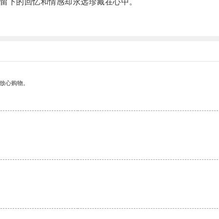
留下的回忆和情感却永远珍藏在心中。
。
够放心购物。