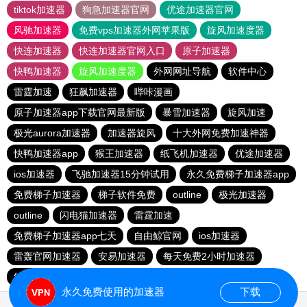
tiktok加速器
狗急加速器官网
优途加速器官网
风驰加速器
免费vps加速器外网苹果版
旋风加速度器
快连加速器
快连加速器官网入口
原子加速器
快鸭加速器
旋风加速度器
外网网址导航
软件中心
雷霆加速
狂飙加速器
哔咔漫画
原子加速器app下载官网最新版
暴雪加速器
旋风加速
极光aurora加速器
加速器旋风
十大外网免费加速神器
快鸭加速器app
猴王加速器
纸飞机加速器
优途加速器
ios加速器
飞驰加速器15分钟试用
永久免费梯子加速器app
免费梯子加速器
梯子软件免费
outline
极光加速器
outline
闪电猫加速器
雷霆加速
免费梯子加速器app七天
自由鲸官网
ios加速器
雷轰官网加速器
安易加速器
每天免费2小时加速器
红海pro加速器
永久免费使用的加速器
下载