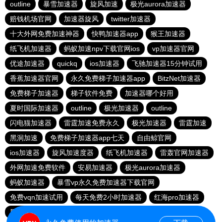
outline
暴雪加速器
旋风加速
极光aurora加速器
赔钱机场官网
加速器旋风
twitter加速器
十大外网免费加速神器
快鸭加速器app
猴王加速器
纸飞机加速器
蚂蚁加速npv下载官网ios
vp加速器官网
优途加速器
quickq
ios加速器
飞驰加速器15分钟试用
香蕉加速器官网
永久免费梯子加速器app
BitzNet加速器
免费梯子加速器
梯子软件免费
加速器哪个好用
夏时国际加速器
outline
极光加速器
outline
闪电猫加速器
雷霆加速免费永久
极光加速器
雷霆加速
黑洞加速
免费梯子加速器app七天
自由鲸官网
ios加速器
旋风加速度器
纸飞机加速器
雷轰官网加速器
外网加速免费软件
安易加速器
极光aurora加速器
蚂蚁加速器
暴雪vp永久免费加速器下载官网
免费vqn加速试用
每天免费2小时加速器
红海pro加速器
黑洞官网