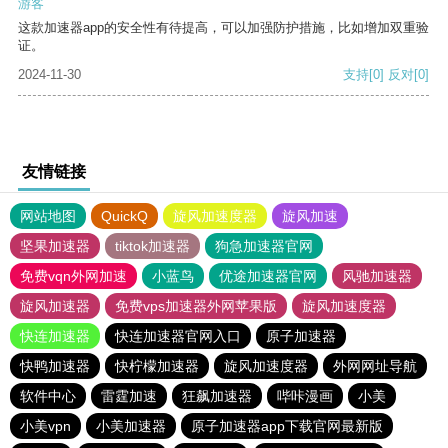
游客
这款加速器app的安全性有待提高，可以加强防护措施，比如增加双重验
证。
2024-11-30
支持
[0]
反对
[0]
友情链接
网站地图
QuickQ
旋风加速度器
旋风加速
坚果加速器
tiktok加速器
狗急加速器官网
免费vqn外网加速
小蓝鸟
优途加速器官网
风驰加速器
旋风加速器
免费vps加速器外网苹果版
旋风加速度器
快连加速器
快连加速器官网入口
原子加速器
快鸭加速器
快柠檬加速器
旋风加速度器
外网网址导航
软件中心
雷霆加速
狂飙加速器
哔咔漫画
小美
小美vpn
小美加速器
原子加速器app下载官网最新版