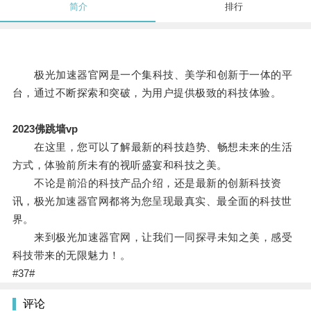
简介
排行
极光加速器官网是一个集科技、美学和创新于一体的平
台，通过不断探索和突破，为用户提供极致的科技体验。
2023佛跳墙vp
在这里，您可以了解最新的科技趋势、畅想未来的生活
方式，体验前所未有的视听盛宴和科技之美。
不论是前沿的科技产品介绍，还是最新的创新科技资
讯，极光加速器官网都将为您呈现最真实、最全面的科技世
界。
来到极光加速器官网，让我们一同探寻未知之美，感受
科技带来的无限魅力！。
#37#
评论