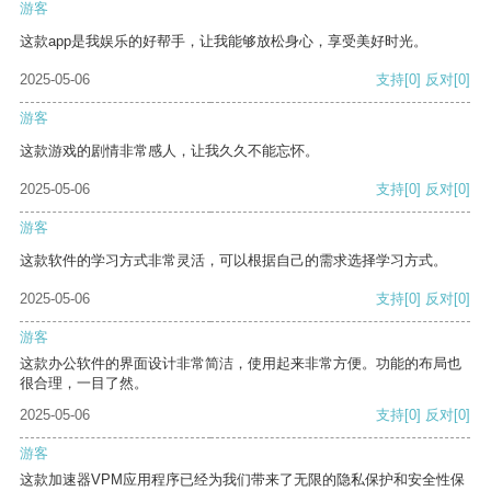
游客
这款app是我娱乐的好帮手，让我能够放松身心，享受美好时光。
2025-05-06
支持
[0]
反对
[0]
游客
这款游戏的剧情非常感人，让我久久不能忘怀。
2025-05-06
支持
[0]
反对
[0]
游客
这款软件的学习方式非常灵活，可以根据自己的需求选择学习方式。
2025-05-06
支持
[0]
反对
[0]
游客
这款办公软件的界面设计非常简洁，使用起来非常方便。功能的布局也
很合理，一目了然。
2025-05-06
支持
[0]
反对
[0]
游客
这款加速器VPM应用程序已经为我们带来了无限的隐私保护和安全性保