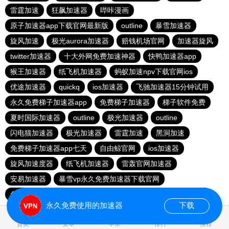
雷霆加速
狂飙加速器
哔咔漫画
原子加速器app下载官网最新版
outline
暴雪加速器
旋风加速
极光aurora加速器
赔钱机场官网
加速器旋风
twitter加速器
十大外网免费加速神器
快鸭加速器app
猴王加速器
纸飞机加速器
蚂蚁加速npv下载官网ios
优途加速器
quickq
ios加速器
飞驰加速器15分钟试用
永久免费梯子加速器app
免费梯子加速器
梯子软件免费
夏时国际加速器
outline
极光加速器
outline
闪电猫加速器
极光加速器
雷霆加速
黑洞加速
免费梯子加速器app七天
自由鲸官网
ios加速器
旋风加速度器
纸飞机加速器
雷轰官网加速器
安易加速器
暴雪vp永久免费加速器下载官网
免费vqn加速试用
每天免费2小时加速器
红海pro加速器
永久免费使用的加速器
下载
0.171827s
首页
安卓
苹果
排行
推荐