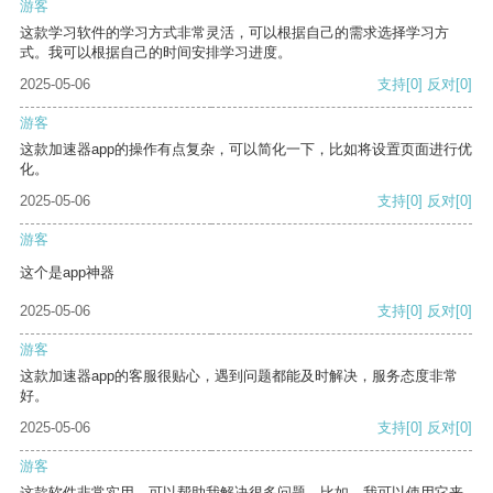
游客
这款学习软件的学习方式非常灵活，可以根据自己的需求选择学习方
式。我可以根据自己的时间安排学习进度。
2025-05-06
支持
[0]
反对
[0]
游客
这款加速器app的操作有点复杂，可以简化一下，比如将设置页面进行优
化。
2025-05-06
支持
[0]
反对
[0]
游客
这个是app神器
2025-05-06
支持
[0]
反对
[0]
游客
这款加速器app的客服很贴心，遇到问题都能及时解决，服务态度非常
好。
2025-05-06
支持
[0]
反对
[0]
游客
这款软件非常实用，可以帮助我解决很多问题。比如，我可以使用它来