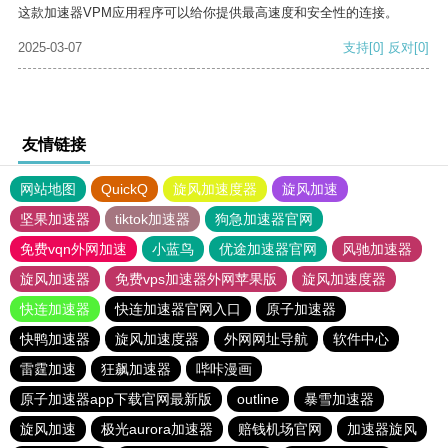
这款加速器VPM应用程序可以给你提供最高速度和安全性的连接。
2025-03-07
支持
[0]
反对
[0]
友情链接
网站地图
QuickQ
旋风加速度器
旋风加速
坚果加速器
tiktok加速器
狗急加速器官网
免费vqn外网加速
小蓝鸟
优途加速器官网
风驰加速器
旋风加速器
免费vps加速器外网苹果版
旋风加速度器
快连加速器
快连加速器官网入口
原子加速器
快鸭加速器
旋风加速度器
外网网址导航
软件中心
雷霆加速
狂飙加速器
哔咔漫画
原子加速器app下载官网最新版
outline
暴雪加速器
旋风加速
极光aurora加速器
赔钱机场官网
加速器旋风