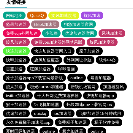
友情链接
网站地图
QuickQ
旋风加速度器
旋风加速
坚果加速器
tiktok加速器
狗急加速器官网
免费vqn外网加速
小蓝鸟
优途加速器官网
风驰加速器
旋风加速器
免费vps加速器外网苹果版
旋风加速度器
快连加速器
快连加速器官网入口
原子加速器
快鸭加速器
旋风加速度器
外网网址导航
软件中心
雷霆加速
狂飙加速器
哔咔漫画
原子加速器app下载官网最新版
outline
暴雪加速器
旋风加速
极光aurora加速器
赔钱机场官网
加速器旋风
twitter加速器
十大外网免费加速神器
快鸭加速器app
猴王加速器
纸飞机加速器
蚂蚁加速npv下载官网ios
优途加速器
quickq
ios加速器
飞驰加速器15分钟试用
永久免费梯子加速器app
免费梯子加速器
梯子软件免费
夏时国际加速器
outline
极光加速器
outline