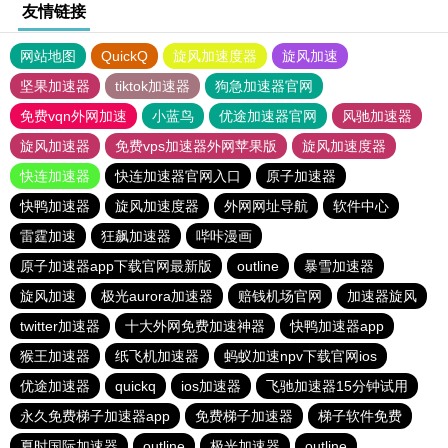
友情链接
网站地图
QuickQ
旋风加速度器
旋风加速
坚果加速器
tiktok加速器
狗急加速器官网
免费vqn外网加速
小蓝鸟
优途加速器官网
风驰加速器
旋风加速器
免费vps加速器外网苹果版
旋风加速度器
快连加速器
快连加速器官网入口
原子加速器
快鸭加速器
旋风加速度器
外网网址导航
软件中心
雷霆加速
狂飙加速器
哔咔漫画
原子加速器app下载官网最新版
outline
暴雪加速器
旋风加速
极光aurora加速器
赔钱机场官网
加速器旋风
twitter加速器
十大外网免费加速神器
快鸭加速器app
猴王加速器
纸飞机加速器
蚂蚁加速npv下载官网ios
优途加速器
quickq
ios加速器
飞驰加速器15分钟试用
永久免费梯子加速器app
免费梯子加速器
梯子软件免费
夏时国际加速器
outline
极光加速器
outline