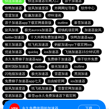
快连加速器
快连加速器官网入口
原子加速器
快鸭加速器
旋风加速度器
外网网址导航
软件中心
雷霆加速
狂飙加速器
哔咔漫画
原子加速器app下载官网最新版
outline
暴雪加速器
旋风加速
极光aurora加速器
赔钱机场官网
加速器旋风
twitter加速器
十大外网免费加速神器
快鸭加速器app
猴王加速器
纸飞机加速器
蚂蚁加速npv下载官网ios
优途加速器
quickq
ios加速器
飞驰加速器15分钟试用
永久免费梯子加速器app
免费梯子加速器
梯子软件免费
夏时国际加速器
outline
极光加速器
outline
闪电猫加速器
极光加速器
雷霆加速
黑洞加速
免费梯子加速器app七天
自由鲸官网
ios加速器
旋风加速度器
纸飞机加速器
雷轰官网加速器
安易加速器
暴雪vp永久免费加速器下载官网
免费vqn加速试用
每天免费2小时加速器
红海pro加速器
永久免费使用的加速器
下载