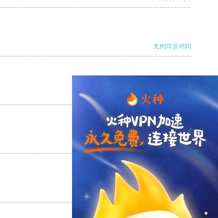
支持
[0]
反对
[0]
支持
[0]
反对
[0]
支持
[0]
反对
[0]
支持
[0]
反对
[0]