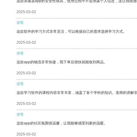
这款加速器app的安全性很高，使用过程中不会泄露个人信息，这让我很
2025-03-02
游客
这款软件的学习方式非常灵活，可以根据自己的需求选择学习方式。
2025-03-02
游客
这款app的物流非常快捷，我下单后很快就能收到商品。
2025-03-02
游客
这款学习软件的课程内容非常丰富，涵盖了各个学科的知识。老师的讲解
2025-03-02
游客
这款app的社区氛围很温馨，让我能够感受到家的温暖。
2025-03-02