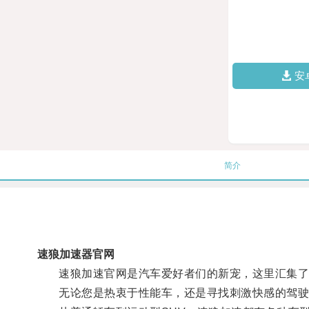
安
简介
速狼加速器官网
速狼加速官网是汽车爱好者们的新宠，这里汇集了
无论您是热衷于性能车，还是寻找刺激快感的驾驶