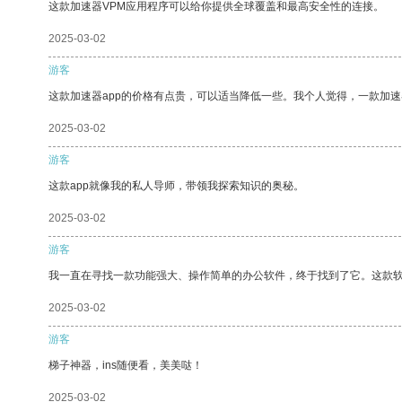
这款加速器VPM应用程序可以给你提供全球覆盖和最高安全性的连接。
2025-03-02
游客
这款加速器app的价格有点贵，可以适当降低一些。我个人觉得，一款加速
2025-03-02
游客
这款app就像我的私人导师，带领我探索知识的奥秘。
2025-03-02
游客
我一直在寻找一款功能强大、操作简单的办公软件，终于找到了它。这款
2025-03-02
游客
梯子神器，ins随便看，美美哒！
2025-03-02