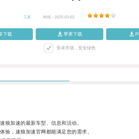
工具
|
时间：2025-03-02
|
卓下载
苹果下载
安卓市场，安全绿色
速狼加速的最新车型、信息和活动。
体验，速狼加速官网都能满足您的需求。