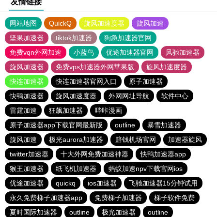
友情链接
网站地图
QuickQ
旋风加速度器
旋风加速
坚果加速器
tiktok加速器
狗急加速器官网
免费vqn外网加速
小蓝鸟
优途加速器官网
风驰加速器
旋风加速器
免费vps加速器外网苹果版
旋风加速度器
快连加速器
快连加速器官网入口
原子加速器
快鸭加速器
旋风加速度器
外网网址导航
软件中心
雷霆加速
狂飙加速器
哔咔漫画
原子加速器app下载官网最新版
outline
暴雪加速器
旋风加速
极光aurora加速器
赔钱机场官网
加速器旋风
twitter加速器
十大外网免费加速神器
快鸭加速器app
猴王加速器
纸飞机加速器
蚂蚁加速npv下载官网ios
优途加速器
quickq
ios加速器
飞驰加速器15分钟试用
永久免费梯子加速器app
免费梯子加速器
梯子软件免费
夏时国际加速器
outline
极光加速器
outline