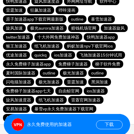
快鸭加速器
旋风加速度器
外网网址导航
软件中心
雷霆加速
狂飙加速器
哔咔漫画
原子加速器app下载官网最新版
outline
暴雪加速器
旋风加速
极光aurora加速器
赔钱机场官网
加速器旋风
twitter加速器
十大外网免费加速神器
快鸭加速器app
猴王加速器
纸飞机加速器
蚂蚁加速npv下载官网ios
优途加速器
quickq
ios加速器
飞驰加速器15分钟试用
永久免费梯子加速器app
免费梯子加速器
梯子软件免费
夏时国际加速器
outline
极光加速器
outline
闪电猫加速器
极光加速器
雷霆加速
黑洞加速
免费梯子加速器app七天
自由鲸官网
ios加速器
旋风加速度器
纸飞机加速器
雷轰官网加速器
安易加速器
暴雪vp永久免费加速器下载官网
免费vqn加速试用
每天免费2小时加速器
红海pro加速器
永久免费使用的加速器
下载