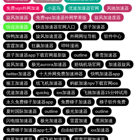
免费vqn外网加速
小蓝鸟
优途加速器官网
风驰加速器
旋风加速器
免费vps加速器外网苹果版
旋风加速度器
快连加速器
快连加速器官网入口
原子加速器
快鸭加速器
旋风加速度器
外网网址导航
软件中心
雷霆加速
狂飙加速器
哔咔漫画
原子加速器app下载官网最新版
outline
暴雪加速器
旋风加速
极光aurora加速器
赔钱机场官网
加速器旋风
twitter加速器
十大外网免费加速神器
快鸭加速器app
猴王加速器
纸飞机加速器
蚂蚁加速npv下载官网ios
优途加速器
quickq
ios加速器
飞驰加速器15分钟试用
永久免费梯子加速器app
免费梯子加速器
梯子软件免费
夏时国际加速器
outline
极光加速器
outline
闪电猫加速器
极光加速器
雷霆加速
黑洞加速
免费梯子加速器app七天
自由鲸官网
ios加速器
旋风加速度器
纸飞机加速器
雷轰官网加速器