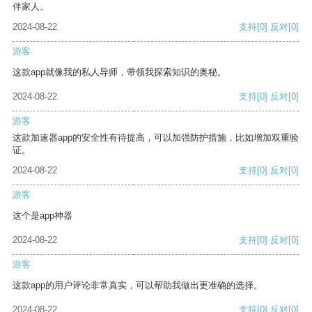
伴家人。
2024-08-22
支持
[0]
反对
[0]
游客
这款app就像我的私人导师，带领我探索知识的奥秘。
2024-08-22
支持
[0]
反对
[0]
游客
这款加速器app的安全性有待提高，可以加强防护措施，比如增加双重验
证。
2024-08-22
支持
[0]
反对
[0]
游客
这个是app神器
2024-08-22
支持
[0]
反对
[0]
游客
这款app的用户评论非常真实，可以帮助我做出更准确的选择。
2024-08-22
支持
[0]
反对
[0]