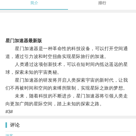
简介
排行
星门加速器最新版
星门加速器是一种革命性的科技设备，可以打开空间通
道，通过引力波和时空扭曲实现星际旅行的加速。
人类通过这项创新技术，可以在短时间内抵达遥远的星
球，探索未知的宇宙奥秘。
星门加速器的研发将开启人类探索宇宙的新时代，让我
们不再被时间和空间的束缚所限制，实现星际之旅的梦想。
未来，随着科技的不断进步，星门加速器将引领人类走
向更加广阔的星际空间，踏上未知的探索之路。
#3#
评论
游客