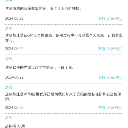
这款游戏的音乐非常优美，听了让人心旷神怡。
2024-08-22
支持
[0]
反对
[0]
游客
这款加速器app的安全性很高，使用过程中不会泄露个人信息，让我非常
放心。
2024-08-22
支持
[0]
反对
[0]
游客
这款软件的界面设计非常简洁，一目了然。
2024-08-22
支持
[0]
反对
[0]
游客
这款加速器VPM应用程序已经为我们带来了无限的隐私保护和安全性保
护。
2024-08-22
支持
[0]
反对
[0]
游客
超棒啊 好用