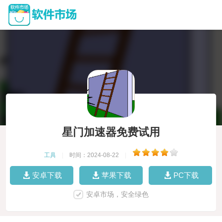
星门加速器免费试用
工具
|
时间：2024-08-22
|
安卓下载
苹果下载
PC下载
安卓市场，安全绿色