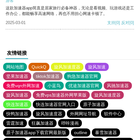
游客
这款加速器app简直是居家旅行必备神器，无论是看视频、玩游戏还是工
作办公，都能畅享高速网络，再也不用担心网速卡顿了。
2025-03-01
支持
[0]
反对
[0]
友情链接
网站地图
QuickQ
旋风加速度器
旋风加速
坚果加速器
tiktok加速器
狗急加速器官网
免费vqn外网加速
小蓝鸟
优途加速器官网
风驰加速器
旋风加速器
免费vps加速器外网苹果版
旋风加速度器
快连加速器
快连加速器官网入口
原子加速器
快鸭加速器
旋风加速度器
外网网址导航
软件中心
雷霆加速
狂飙加速器
哔咔漫画
原子加速器app下载官网最新版
outline
暴雪加速器