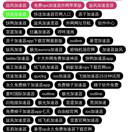
旋风加速器
免费vps加速器外网苹果版
旋风加速度器
快连加速器
快连加速器官网入口
原子加速器
快鸭加速器
旋风加速度器
外网网址导航
软件中心
雷霆加速
狂飙加速器
哔咔漫画
原子加速器app下载官网最新版
outline
暴雪加速器
旋风加速
极光aurora加速器
赔钱机场官网
加速器旋风
twitter加速器
十大外网免费加速神器
快鸭加速器app
猴王加速器
纸飞机加速器
蚂蚁加速npv下载官网ios
优途加速器
quickq
ios加速器
飞驰加速器15分钟试用
永久免费梯子加速器app
免费梯子加速器
梯子软件免费
夏时国际加速器
outline
极光加速器
outline
闪电猫加速器
极光加速器
雷霆加速
黑洞加速
免费梯子加速器app七天
自由鲸官网
ios加速器
旋风加速度器
纸飞机加速器
雷轰官网加速器
安易加速器
暴雪vp永久免费加速器下载官网