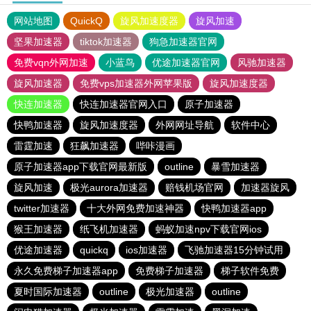
网站地图
QuickQ
旋风加速度器
旋风加速
坚果加速器
tiktok加速器
狗急加速器官网
免费vqn外网加速
小蓝鸟
优途加速器官网
风驰加速器
旋风加速器
免费vps加速器外网苹果版
旋风加速度器
快连加速器
快连加速器官网入口
原子加速器
快鸭加速器
旋风加速度器
外网网址导航
软件中心
雷霆加速
狂飙加速器
哔咔漫画
原子加速器app下载官网最新版
outline
暴雪加速器
旋风加速
极光aurora加速器
赔钱机场官网
加速器旋风
twitter加速器
十大外网免费加速神器
快鸭加速器app
猴王加速器
纸飞机加速器
蚂蚁加速npv下载官网ios
优途加速器
quickq
ios加速器
飞驰加速器15分钟试用
永久免费梯子加速器app
免费梯子加速器
梯子软件免费
夏时国际加速器
outline
极光加速器
outline