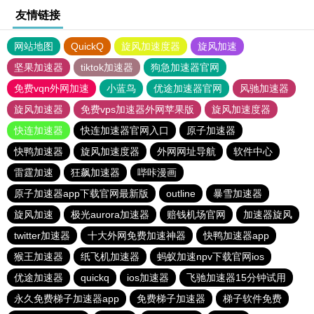
友情链接
网站地图
QuickQ
旋风加速度器
旋风加速
坚果加速器
tiktok加速器
狗急加速器官网
免费vqn外网加速
小蓝鸟
优途加速器官网
风驰加速器
旋风加速器
免费vps加速器外网苹果版
旋风加速度器
快连加速器
快连加速器官网入口
原子加速器
快鸭加速器
旋风加速度器
外网网址导航
软件中心
雷霆加速
狂飙加速器
哔咔漫画
原子加速器app下载官网最新版
outline
暴雪加速器
旋风加速
极光aurora加速器
赔钱机场官网
加速器旋风
twitter加速器
十大外网免费加速神器
快鸭加速器app
猴王加速器
纸飞机加速器
蚂蚁加速npv下载官网ios
优途加速器
quickq
ios加速器
飞驰加速器15分钟试用
永久免费梯子加速器app
免费梯子加速器
梯子软件免费