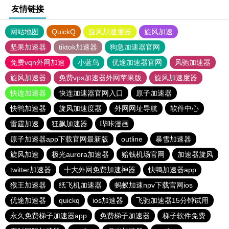
友情链接
网站地图
QuickQ
旋风加速度器
旋风加速
坚果加速器
tiktok加速器
狗急加速器官网
免费vqn外网加速
小蓝鸟
优途加速器官网
风驰加速器
旋风加速器
免费vps加速器外网苹果版
旋风加速度器
快连加速器
快连加速器官网入口
原子加速器
快鸭加速器
旋风加速度器
外网网址导航
软件中心
雷霆加速
狂飙加速器
哔咔漫画
原子加速器app下载官网最新版
outline
暴雪加速器
旋风加速
极光aurora加速器
赔钱机场官网
加速器旋风
twitter加速器
十大外网免费加速神器
快鸭加速器app
猴王加速器
纸飞机加速器
蚂蚁加速npv下载官网ios
优途加速器
quickq
ios加速器
飞驰加速器15分钟试用
永久免费梯子加速器app
免费梯子加速器
梯子软件免费