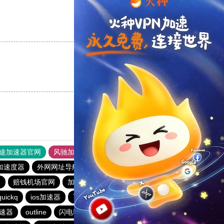
支持
[0]
反对
[0]
支持
[0]
反对
[0]
途加速器官网
风驰加速器
旋风加速器
加速度器
外网网址导航
软件中心
雷霆加速
狂飙加速器
器
赔钱机场官网
加速器旋风
twitter加速器
quickq
ios加速器
飞驰加速器15分钟试用
香蕉加速器官网
速器
outline
闪电猫加速器
雷霆加速免费永久