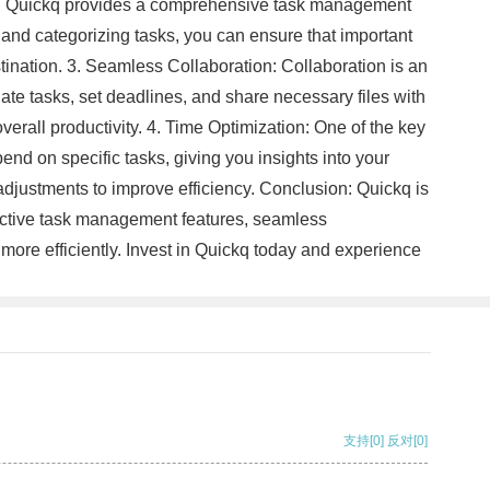
sy: Quickq provides a comprehensive task management
, and categorizing tasks, you can ensure that important
tination. 3. Seamless Collaboration: Collaboration is an
ate tasks, set deadlines, and share necessary files with
rall productivity. 4. Time Optimization: One of the key
pend on specific tasks, giving you insights into your
djustments to improve efficiency. Conclusion: Quickq is
ffective task management features, seamless
 more efficiently. Invest in Quickq today and experience
支持
[0]
反对
[0]