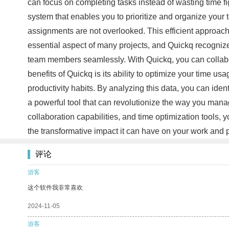
can focus on completing tasks instead of wasting time
system that enables you to prioritize and organize your t
assignments are not overlooked. This efficient approach 
essential aspect of many projects, and Quickq recognizes
team members seamlessly. With Quickq, you can collabora
benefits of Quickq is its ability to optimize your time u
productivity habits. By analyzing this data, you can id
a powerful tool that can revolutionize the way you manag
collaboration capabilities, and time optimization tools,
the transformative impact it can have on your work and p
评论
游客
这个软件我非常喜欢
2024-11-05
游客