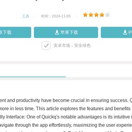
工具
|
时间：2024-11-05
|
卓下载
苹果下载
安卓市场，安全绿色
ent and productivity have become crucial in ensuring success. Qu
re in less time. This article explores the features and benefits 
dly Interface: One of Quickq's notable advantages is its intuitive
avigate through the app effortlessly, maximizing the user exper