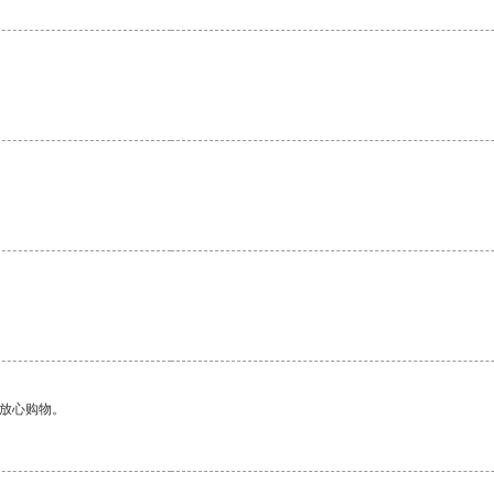
。
够放心购物。