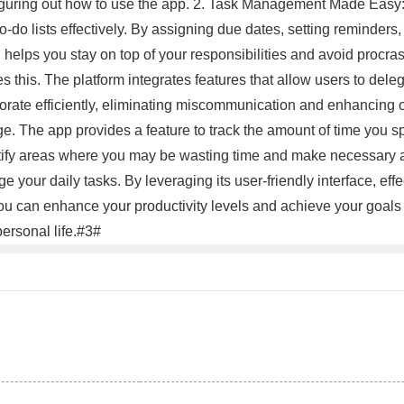
 figuring out how to use the app. 2. Task Management Made Ea
o-do lists effectively. By assigning due dates, setting reminders
helps you stay on top of your responsibilities and avoid procras
 this. The platform integrates features that allow users to deleg
te efficiently, eliminating miscommunication and enhancing ove
sage. The app provides a feature to track the amount of time you s
entify areas where you may be wasting time and make necessary a
e your daily tasks. By leveraging its user-friendly interface, e
 you can enhance your productivity levels and achieve your goals
ersonal life.#3#