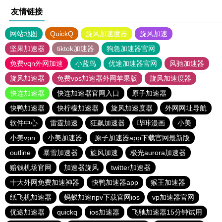
友情链接
网站地图
QuickQ
旋风加速度器
旋风加速
坚果加速器
tiktok加速器
狗急加速器官网
免费vqn外网加速
小蓝鸟
优途加速器官网
风驰加速器
旋风加速器
免费vps加速器外网苹果版
旋风加速度器
快连加速器
快连加速器官网入口
原子加速器
快鸭加速器
快柠檬加速器
旋风加速度器
外网网址导航
软件中心
雷霆加速
狂飙加速器
哔咔漫画
小美
小美vpn
小美加速器
原子加速器app下载官网最新版
outline
暴雪加速器
旋风加速
极光aurora加速器
赔钱机场官网
加速器旋风
twitter加速器
十大外网免费加速神器
快鸭加速器app
猴王加速器
纸飞机加速器
蚂蚁加速npv下载官网ios
vp加速器官网
优途加速器
quickq
ios加速器
飞驰加速器15分钟试用