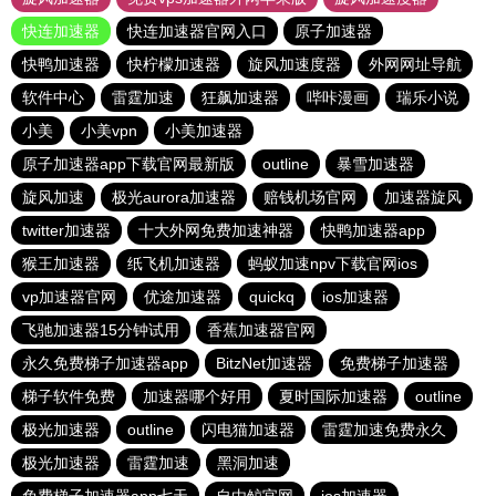
快连加速器
快连加速器官网入口
原子加速器
快鸭加速器
快柠檬加速器
旋风加速度器
外网网址导航
软件中心
雷霆加速
狂飙加速器
哔咔漫画
瑞乐小说
小美
小美vpn
小美加速器
原子加速器app下载官网最新版
outline
暴雪加速器
旋风加速
极光aurora加速器
赔钱机场官网
加速器旋风
twitter加速器
十大外网免费加速神器
快鸭加速器app
猴王加速器
纸飞机加速器
蚂蚁加速npv下载官网ios
vp加速器官网
优途加速器
quickq
ios加速器
飞驰加速器15分钟试用
香蕉加速器官网
永久免费梯子加速器app
BitzNet加速器
免费梯子加速器
梯子软件免费
加速器哪个好用
夏时国际加速器
outline
极光加速器
outline
闪电猫加速器
雷霆加速免费永久
极光加速器
雷霆加速
黑洞加速