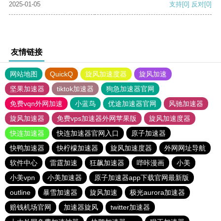
2025-01-05
支持
[0]
反对
[0]
友情链接
网站地图
QuickQ
旋风加速度器
旋风加速
坚果加速器
tiktok加速器
狗急加速器官网
免费vqn外网加速
小蓝鸟
优途加速器官网
风驰加速器
旋风加速器
免费vps加速器外网苹果版
旋风加速度器
快连加速器
快连加速器官网入口
原子加速器
快鸭加速器
快柠檬加速器
旋风加速度器
外网网址导航
软件中心
雷霆加速
狂飙加速器
哔咔漫画
小美
小美vpn
小美加速器
原子加速器app下载官网最新版
outline
暴雪加速器
旋风加速
极光aurora加速器
赔钱机场官网
加速器旋风
twitter加速器