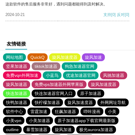
这款软件的售后服务非常好，遇到问题都能得到及时解决。
2024-10-21
支持
[0]
反对
[0]
友情链接
网站地图
QuickQ
旋风加速度器
旋风加速
坚果加速器
tiktok加速器
狗急加速器官网
免费vqn外网加速
小蓝鸟
优途加速器官网
风驰加速器
旋风加速器
免费vps加速器外网苹果版
旋风加速度器
快连加速器
快连加速器官网入口
原子加速器
快鸭加速器
快柠檬加速器
旋风加速度器
外网网址导航
软件中心
雷霆加速
狂飙加速器
哔咔漫画
小美
小美vpn
小美加速器
原子加速器app下载官网最新版
outline
暴雪加速器
旋风加速
极光aurora加速器