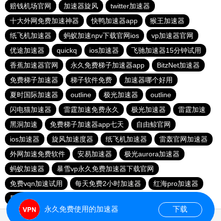
赔钱机场官网
加速器旋风
twitter加速器
十大外网免费加速神器
快鸭加速器app
猴王加速器
纸飞机加速器
蚂蚁加速npv下载官网ios
vp加速器官网
优途加速器
quickq
ios加速器
飞驰加速器15分钟试用
香蕉加速器官网
永久免费梯子加速器app
BitzNet加速器
免费梯子加速器
梯子软件免费
加速器哪个好用
夏时国际加速器
outline
极光加速器
outline
闪电猫加速器
雷霆加速免费永久
极光加速器
雷霆加速
黑洞加速
免费梯子加速器app七天
自由鲸官网
ios加速器
旋风加速度器
纸飞机加速器
雷轰官网加速器
外网加速免费软件
安易加速器
极光aurora加速器
蚂蚁加速器
暴雪vp永久免费加速器下载官网
免费vqn加速试用
每天免费2小时加速器
红海pro加速器
黑洞官网
永久免费使用的加速器
下载