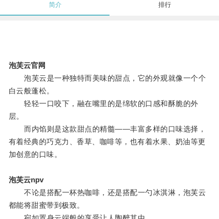
简介
排行
泡芙云官网
泡芙云是一种独特而美味的甜点，它的外观就像一个个
白云般蓬松。
轻轻一口咬下，融在嘴里的是绵软的口感和酥脆的外
层。
而内馅则是这款甜点的精髓——丰富多样的口味选择，
有着经典的巧克力、香草、咖啡等，也有着水果、奶油等更
加创意的口味。
泡芙云npv
不论是搭配一杯热咖啡，还是搭配一勺冰淇淋，泡芙云
都能将甜蜜带到极致。
宛如置身云端般的享受让人陶醉其中。