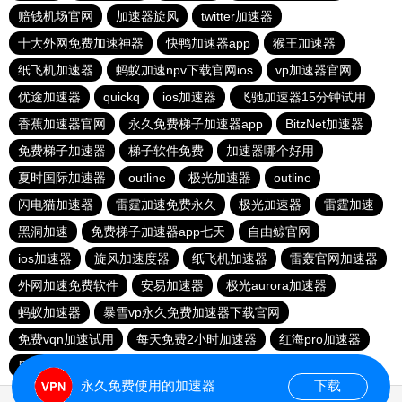
赔钱机场官网
加速器旋风
twitter加速器
十大外网免费加速神器
快鸭加速器app
猴王加速器
纸飞机加速器
蚂蚁加速npv下载官网ios
vp加速器官网
优途加速器
quickq
ios加速器
飞驰加速器15分钟试用
香蕉加速器官网
永久免费梯子加速器app
BitzNet加速器
免费梯子加速器
梯子软件免费
加速器哪个好用
夏时国际加速器
outline
极光加速器
outline
闪电猫加速器
雷霆加速免费永久
极光加速器
雷霆加速
黑洞加速
免费梯子加速器app七天
自由鲸官网
ios加速器
旋风加速度器
纸飞机加速器
雷轰官网加速器
外网加速免费软件
安易加速器
极光aurora加速器
蚂蚁加速器
暴雪vp永久免费加速器下载官网
免费vqn加速试用
每天免费2小时加速器
红海pro加速器
黑洞官网
永久免费使用的加速器
下载