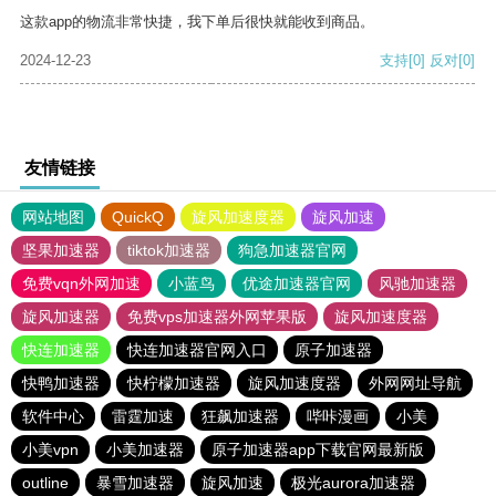
这款app的物流非常快捷，我下单后很快就能收到商品。
2024-12-23
支持
[0]
反对
[0]
友情链接
网站地图
QuickQ
旋风加速度器
旋风加速
坚果加速器
tiktok加速器
狗急加速器官网
免费vqn外网加速
小蓝鸟
优途加速器官网
风驰加速器
旋风加速器
免费vps加速器外网苹果版
旋风加速度器
快连加速器
快连加速器官网入口
原子加速器
快鸭加速器
快柠檬加速器
旋风加速度器
外网网址导航
软件中心
雷霆加速
狂飙加速器
哔咔漫画
小美
小美vpn
小美加速器
原子加速器app下载官网最新版
outline
暴雪加速器
旋风加速
极光aurora加速器