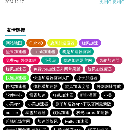
2024-12-17
支持
[0]
反对
[0]
友情链接
网站地图
QuickQ
旋风加速度器
旋风加速
坚果加速器
tiktok加速器
狗急加速器官网
免费vqn外网加速
小蓝鸟
优途加速器官网
风驰加速器
旋风加速器
免费vps加速器外网苹果版
旋风加速度器
快连加速器
快连加速器官网入口
原子加速器
快鸭加速器
快柠檬加速器
旋风加速度器
外网网址导航
软件中心
雷霆加速
狂飙加速器
哔咔漫画
小美
小美vpn
小美加速器
原子加速器app下载官网最新版
outline
暴雪加速器
旋风加速
极光aurora加速器
赔钱机场官网
加速器旋风
twitter加速器