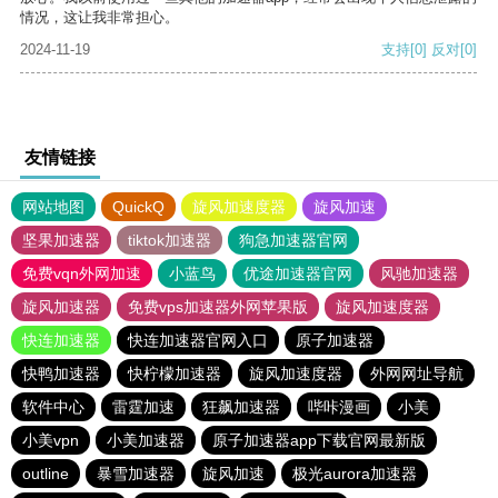
情况，这让我非常担心。
2024-11-19
支持
[0]
反对
[0]
友情链接
网站地图
QuickQ
旋风加速度器
旋风加速
坚果加速器
tiktok加速器
狗急加速器官网
免费vqn外网加速
小蓝鸟
优途加速器官网
风驰加速器
旋风加速器
免费vps加速器外网苹果版
旋风加速度器
快连加速器
快连加速器官网入口
原子加速器
快鸭加速器
快柠檬加速器
旋风加速度器
外网网址导航
软件中心
雷霆加速
狂飙加速器
哔咔漫画
小美
小美vpn
小美加速器
原子加速器app下载官网最新版
outline
暴雪加速器
旋风加速
极光aurora加速器