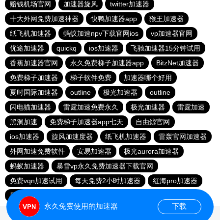
赔钱机场官网
加速器旋风
twitter加速器
十大外网免费加速神器
快鸭加速器app
猴王加速器
纸飞机加速器
蚂蚁加速npv下载官网ios
vp加速器官网
优途加速器
quickq
ios加速器
飞驰加速器15分钟试用
香蕉加速器官网
永久免费梯子加速器app
BitzNet加速器
免费梯子加速器
梯子软件免费
加速器哪个好用
夏时国际加速器
outline
极光加速器
outline
闪电猫加速器
雷霆加速免费永久
极光加速器
雷霆加速
黑洞加速
免费梯子加速器app七天
自由鲸官网
ios加速器
旋风加速度器
纸飞机加速器
雷轰官网加速器
外网加速免费软件
安易加速器
极光aurora加速器
蚂蚁加速器
暴雪vp永久免费加速器下载官网
免费vqn加速试用
每天免费2小时加速器
红海pro加速器
黑洞官网
永久免费使用的加速器
下载