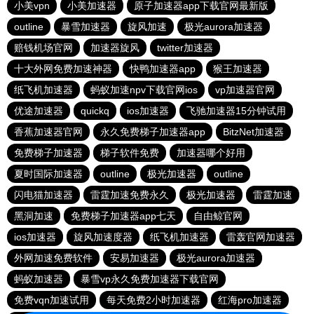
小美vpn
小美加速器
原子加速器app下载官网最新版
outline
暴雪加速器
旋风加速
极光aurora加速器
赔钱机场官网
加速器旋风
twitter加速器
十大外网免费加速神器
快鸭加速器app
猴王加速器
纸飞机加速器
蚂蚁加速npv下载官网ios
vp加速器官网
优途加速器
quickq
ios加速器
飞驰加速器15分钟试用
香蕉加速器官网
永久免费梯子加速器app
BitzNet加速器
免费梯子加速器
梯子软件免费
加速器哪个好用
夏时国际加速器
outline
极光加速器
outline
闪电猫加速器
雷霆加速免费永久
极光加速器
雷霆加速
黑洞加速
免费梯子加速器app七天
自由鲸官网
ios加速器
旋风加速度器
纸飞机加速器
雷轰官网加速器
外网加速免费软件
安易加速器
极光aurora加速器
蚂蚁加速器
暴雪vp永久免费加速器下载官网
免费vqn加速试用
每天免费2小时加速器
红海pro加速器