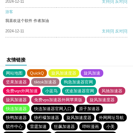
2024-12-11
支持
[0]
反对
[0]
游客
我喜欢这个软件 作者加油
2024-12-11
支持
[0]
反对
[0]
友情链接
网站地图
QuickQ
旋风加速度器
旋风加速
坚果加速器
tiktok加速器
狗急加速器官网
免费vqn外网加速
小蓝鸟
优途加速器官网
风驰加速器
旋风加速器
免费vps加速器外网苹果版
旋风加速度器
快连加速器
快连加速器官网入口
原子加速器
快鸭加速器
快柠檬加速器
旋风加速度器
外网网址导航
软件中心
雷霆加速
狂飙加速器
哔咔漫画
小美