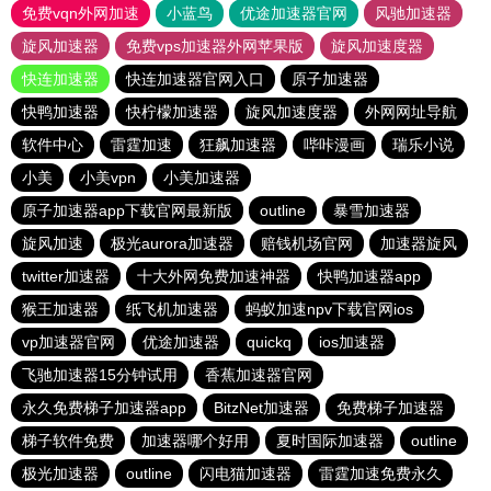
免费vqn外网加速
小蓝鸟
优途加速器官网
风驰加速器
旋风加速器
免费vps加速器外网苹果版
旋风加速度器
快连加速器
快连加速器官网入口
原子加速器
快鸭加速器
快柠檬加速器
旋风加速度器
外网网址导航
软件中心
雷霆加速
狂飙加速器
哔咔漫画
瑞乐小说
小美
小美vpn
小美加速器
原子加速器app下载官网最新版
outline
暴雪加速器
旋风加速
极光aurora加速器
赔钱机场官网
加速器旋风
twitter加速器
十大外网免费加速神器
快鸭加速器app
猴王加速器
纸飞机加速器
蚂蚁加速npv下载官网ios
vp加速器官网
优途加速器
quickq
ios加速器
飞驰加速器15分钟试用
香蕉加速器官网
永久免费梯子加速器app
BitzNet加速器
免费梯子加速器
梯子软件免费
加速器哪个好用
夏时国际加速器
outline
极光加速器
outline
闪电猫加速器
雷霆加速免费永久