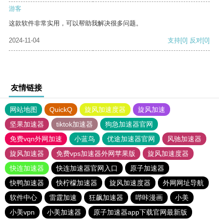
游客
这款软件非常实用，可以帮助我解决很多问题。
2024-11-04
支持
[0]
反对
[0]
友情链接
网站地图
QuickQ
旋风加速度器
旋风加速
坚果加速器
tiktok加速器
狗急加速器官网
免费vqn外网加速
小蓝鸟
优途加速器官网
风驰加速器
旋风加速器
免费vps加速器外网苹果版
旋风加速度器
快连加速器
快连加速器官网入口
原子加速器
快鸭加速器
快柠檬加速器
旋风加速度器
外网网址导航
软件中心
雷霆加速
狂飙加速器
哔咔漫画
小美
小美vpn
小美加速器
原子加速器app下载官网最新版