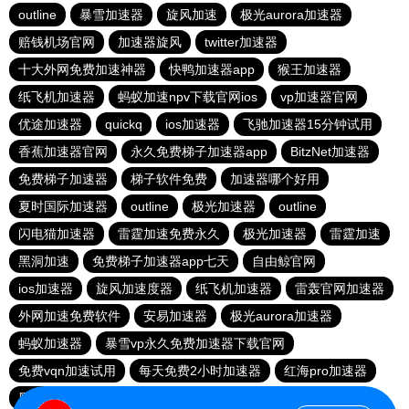
outline
暴雪加速器
旋风加速
极光aurora加速器
赔钱机场官网
加速器旋风
twitter加速器
十大外网免费加速神器
快鸭加速器app
猴王加速器
纸飞机加速器
蚂蚁加速npv下载官网ios
vp加速器官网
优途加速器
quickq
ios加速器
飞驰加速器15分钟试用
香蕉加速器官网
永久免费梯子加速器app
BitzNet加速器
免费梯子加速器
梯子软件免费
加速器哪个好用
夏时国际加速器
outline
极光加速器
outline
闪电猫加速器
雷霆加速免费永久
极光加速器
雷霆加速
黑洞加速
免费梯子加速器app七天
自由鲸官网
ios加速器
旋风加速度器
纸飞机加速器
雷轰官网加速器
外网加速免费软件
安易加速器
极光aurora加速器
蚂蚁加速器
暴雪vp永久免费加速器下载官网
免费vqn加速试用
每天免费2小时加速器
红海pro加速器
黑洞官网