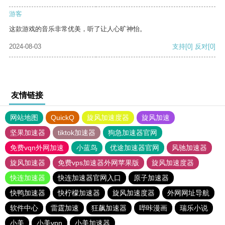
游客
这款游戏的音乐非常优美，听了让人心旷神怡。
2024-08-03
支持
[0]
反对
[0]
友情链接
网站地图
QuickQ
旋风加速度器
旋风加速
坚果加速器
tiktok加速器
狗急加速器官网
免费vqn外网加速
小蓝鸟
优途加速器官网
风驰加速器
旋风加速器
免费vps加速器外网苹果版
旋风加速度器
快连加速器
快连加速器官网入口
原子加速器
快鸭加速器
快柠檬加速器
旋风加速度器
外网网址导航
软件中心
雷霆加速
狂飙加速器
哔咔漫画
瑞乐小说
小美
小美vpn
小美加速器