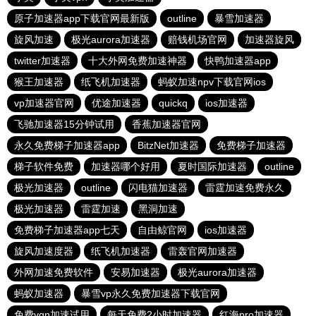
原子加速器app下载官网最新版
outline
暴雪加速器
旋风加速
极光aurora加速器
赔钱机场官网
加速器旋风
twitter加速器
十大外网免费加速神器
快鸭加速器app
猴王加速器
纸飞机加速器
蚂蚁加速npv下载官网ios
vp加速器官网
优途加速器
quickq
ios加速器
飞驰加速器15分钟试用
香蕉加速器官网
永久免费梯子加速器app
BitzNet加速器
免费梯子加速器
梯子软件免费
加速器哪个好用
夏时国际加速器
outline
极光加速器
outline
闪电猫加速器
雷霆加速免费永久
极光加速器
雷霆加速
黑洞加速
免费梯子加速器app七天
自由鲸官网
ios加速器
旋风加速度器
纸飞机加速器
雷轰官网加速器
外网加速免费软件
安易加速器
极光aurora加速器
蚂蚁加速器
暴雪vp永久免费加速器下载官网
免费vqn加速试用
每天免费2小时加速器
红海pro加速器