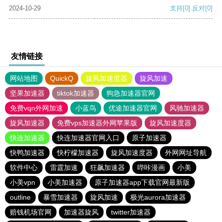
2024-10-29
支持
[0]
反对
[0]
友情链接
网站地图
QuickQ
旋风加速度器
旋风加速
坚果加速器
tiktok加速器
狗急加速器官网
免费vqn外网加速
小蓝鸟
优途加速器官网
风驰加速器
旋风加速器
免费vps加速器外网苹果版
旋风加速度器
快连加速器
快连加速器官网入口
原子加速器
快鸭加速器
快柠檬加速器
旋风加速度器
外网网址导航
软件中心
雷霆加速
狂飙加速器
哔咔漫画
小美
小美vpn
小美加速器
原子加速器app下载官网最新版
outline
暴雪加速器
旋风加速
极光aurora加速器
赔钱机场官网
加速器旋风
twitter加速器