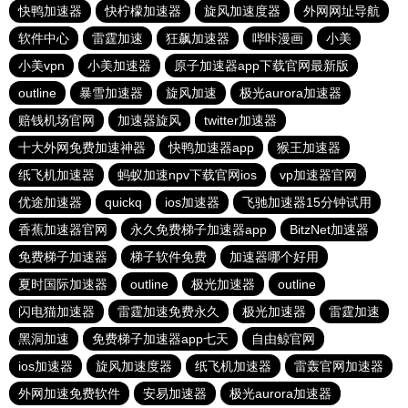
快鸭加速器
快柠檬加速器
旋风加速度器
外网网址导航
软件中心
雷霆加速
狂飙加速器
哔咔漫画
小美
小美vpn
小美加速器
原子加速器app下载官网最新版
outline
暴雪加速器
旋风加速
极光aurora加速器
赔钱机场官网
加速器旋风
twitter加速器
十大外网免费加速神器
快鸭加速器app
猴王加速器
纸飞机加速器
蚂蚁加速npv下载官网ios
vp加速器官网
优途加速器
quickq
ios加速器
飞驰加速器15分钟试用
香蕉加速器官网
永久免费梯子加速器app
BitzNet加速器
免费梯子加速器
梯子软件免费
加速器哪个好用
夏时国际加速器
outline
极光加速器
outline
闪电猫加速器
雷霆加速免费永久
极光加速器
雷霆加速
黑洞加速
免费梯子加速器app七天
自由鲸官网
ios加速器
旋风加速度器
纸飞机加速器
雷轰官网加速器
外网加速免费软件
安易加速器
极光aurora加速器