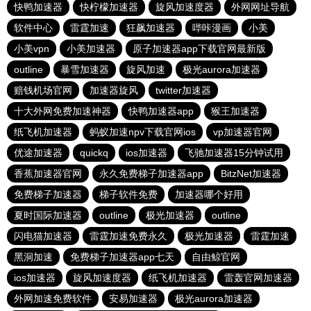
快鸭加速器
快柠檬加速器
旋风加速度器
外网网址导航
软件中心
雷霆加速
狂飙加速器
哔咔漫画
小美
小美vpn
小美加速器
原子加速器app下载官网最新版
outline
暴雪加速器
旋风加速
极光aurora加速器
赔钱机场官网
加速器旋风
twitter加速器
十大外网免费加速神器
快鸭加速器app
猴王加速器
纸飞机加速器
蚂蚁加速npv下载官网ios
vp加速器官网
优途加速器
quickq
ios加速器
飞驰加速器15分钟试用
香蕉加速器官网
永久免费梯子加速器app
BitzNet加速器
免费梯子加速器
梯子软件免费
加速器哪个好用
夏时国际加速器
outline
极光加速器
outline
闪电猫加速器
雷霆加速免费永久
极光加速器
雷霆加速
黑洞加速
免费梯子加速器app七天
自由鲸官网
ios加速器
旋风加速度器
纸飞机加速器
雷轰官网加速器
外网加速免费软件
安易加速器
极光aurora加速器