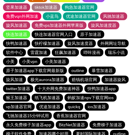
坚果加速器
tiktok加速器
狗急加速器官网
免费vqn外网加速
小蓝鸟
优途加速器官网
风驰加速器
旋风加速器
免费vps加速器外网苹果版
旋风加速度器
快连加速器
快连加速器官网入口
原子加速器
快鸭加速器
快柠檬加速器
旋风加速度器
外网网址导航
软件中心
雷霆加速
狂飙加速器
哔咔漫画
瑞乐小说
小美
小美vpn
小美加速器
原子加速器app下载官网最新版
outline
暴雪加速器
旋风加速
极光aurora加速器
赔钱机场官网
加速器旋风
twitter加速器
十大外网免费加速神器
快鸭加速器app
猴王加速器
纸飞机加速器
蚂蚁加速npv下载官网ios
vp加速器官网
优途加速器
quickq
ios加速器
飞驰加速器15分钟试用
香蕉加速器官网
永久免费梯子加速器app
BitzNet加速器
免费梯子加速器
梯子软件免费
加速器哪个好用
夏时国际加速器
outline