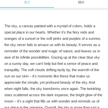
简介
排行
The sky, a canvas painted with a myriad of colors, holds a
special place in our hearts. Whether it's the fiery reds and
oranges of a sunset or the soft pinks and purples of a sunrise,
the sky never fails to amaze us with its beauty. It serves as a
reminder of the wonder and magic of nature, and leaves us in
awe of its infinite possibilities. Gazing up at the clear blue sky
on a sunny day, we can't help but feel a sense of peace and
tranquility. The soft clouds drifting lazily by, the warmth of the
sun on our skin – it's moments like these that make us
appreciate the simple, yet profound beauty of the sky. And
when night falls, the sky transforms once again. The twinkling
stars scattered across the dark expanse, the bright glow of the
moon – it's a sight that fills us with wonder and reminds us of
our place in the universe. Overall, the sky is more than just a